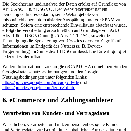
Die Speicherung und Analyse der Daten erfolgt auf Grundlage von
Art. 6 Abs. 1 lit. f DSGVO. Der Websitebetreiber hat ein
berechtigtes Interesse daran, seine Webangebote vor
missbräuchlicher automatisierter Ausspähung und vor SPAM zu
schützen. Sofern eine entsprechende Einwilligung abgefragt wurde,
erfolgt die Verarbeitung ausschließlich auf Grundlage von Art. 6
Abs. 1 lit. a DSGVO und § 25 Abs. 1 TTDSG, soweit die
Einwilligung die Speicherung von Cookies oder den Zugriff auf
Informationen im Endgerät des Nutzers (z. B. Device-
Fingerprinting) im Sinne des TTDSG umfasst. Die Einwilligung ist
jederzeit widerrufbar.
Weitere Informationen zu Google reCAPTCHA entnehmen Sie den
Google-Datenschutzbestimmungen und den Google
Nutzungsbedingungen unter folgenden Links:
https://policies.google.com/privacy?hl=de
und
https://policies.google.com/terms?hl=de
.
6. eCommerce und Zahlungs­anbieter
Verarbeiten von Kunden- und Vertragsdaten
Wir erheben, verarbeiten und nutzen personenbezogene Kunden-
und Vertragsdaten zur Begründung, inhaltlichen Ausgestaltung und