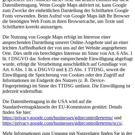
Datenübertragung. Wenn Google Maps aktiviert ist, kann Google
zum Zwecke der einheitlichen Darstellung der Schriftarten Google
Fonts verwenden. Beim Aufruf von Google Maps lädt Ihr Browser
die benötigten Web Fonts in ihren Browsercache, um Texte und
Schriftarten korrekt anzuzeigen.
Die Nutzung von Google Maps erfolgt im Interesse einer
ansprechenden Darstellung unserer Online-Angebote und an einer
leichten Auffindbarkeit der von uns auf der Website angegebenen
Orte. Dies stellt ein berechtigtes Interesse im Sinne von Art. 6 Abs. 1
lit. f DSGVO dar. Sofern eine entsprechende Einwilligung abgefragt
wurde, erfolgt die Verarbeitung ausschließlich auf Grundlage von
Art. 6 Abs. 1 lit. a DSGVO und § 25 Abs. 1 TTDSG, soweit die
Einwilligung die Speicherung von Cookies oder den Zugriff auf
Informationen im Endgerät des Nutzers (z. B. Device-
Fingerprinting) im Sinne des TTDSG umfasst. Die Einwilligung ist
jederzeit widerrufbar.
Die Datenübertragung in die USA wird auf die
Standardvertragsklauseln der EU-Kommission gestützt. Details
finden Sie hier:
https://privacy.google.com/businesses/gdprcontrollerterms/
und
https://privacy.google.com/businesses/gdprcontrollerterms/sccs/
.
Mehr Informationen zum Umgang mit Nutzerdaten finden Sie in der