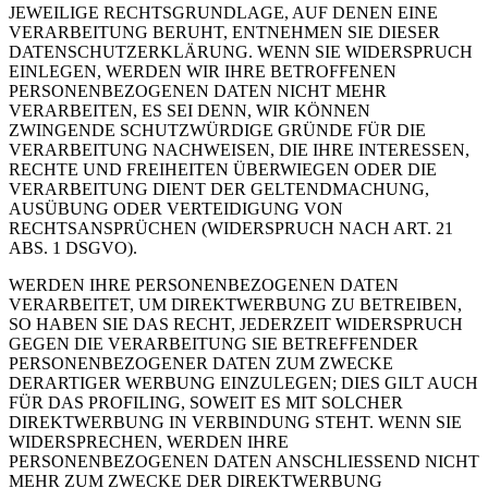
JEWEILIGE RECHTSGRUNDLAGE, AUF DENEN EINE
VERARBEITUNG BERUHT, ENTNEHMEN SIE DIESER
DATENSCHUTZERKLÄRUNG. WENN SIE WIDERSPRUCH
EINLEGEN, WERDEN WIR IHRE BETROFFENEN
PERSONENBEZOGENEN DATEN NICHT MEHR
VERARBEITEN, ES SEI DENN, WIR KÖNNEN
ZWINGENDE SCHUTZWÜRDIGE GRÜNDE FÜR DIE
VERARBEITUNG NACHWEISEN, DIE IHRE INTERESSEN,
RECHTE UND FREIHEITEN ÜBERWIEGEN ODER DIE
VERARBEITUNG DIENT DER GELTENDMACHUNG,
AUSÜBUNG ODER VERTEIDIGUNG VON
RECHTSANSPRÜCHEN (WIDERSPRUCH NACH ART. 21
ABS. 1 DSGVO).
WERDEN IHRE PERSONENBEZOGENEN DATEN
VERARBEITET, UM DIREKTWERBUNG ZU BETREIBEN,
SO HABEN SIE DAS RECHT, JEDERZEIT WIDERSPRUCH
GEGEN DIE VERARBEITUNG SIE BETREFFENDER
PERSONENBEZOGENER DATEN ZUM ZWECKE
DERARTIGER WERBUNG EINZULEGEN; DIES GILT AUCH
FÜR DAS PROFILING, SOWEIT ES MIT SOLCHER
DIREKTWERBUNG IN VERBINDUNG STEHT. WENN SIE
WIDERSPRECHEN, WERDEN IHRE
PERSONENBEZOGENEN DATEN ANSCHLIESSEND NICHT
MEHR ZUM ZWECKE DER DIREKTWERBUNG